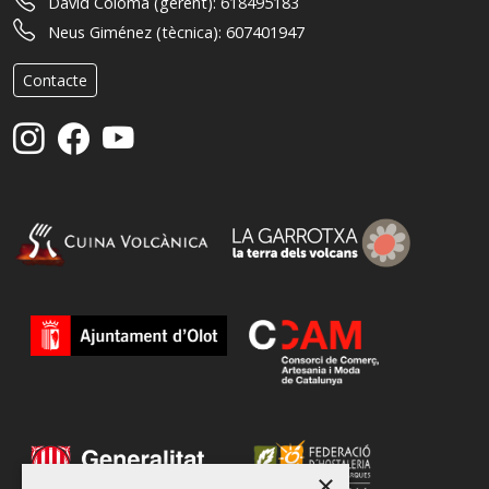
David Coloma (gerent):
618495183
Neus Giménez (tècnica):
607401947
Contacte
×