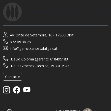
© 2026
Associació Hostalatge de la Garrotxa
Av. Onze de Setembre, 16 - 17800 Olot
972 65 96 78
info@garrotxahostalatge.cat
David Coloma (gerent):
618495183
Neus Giménez (tècnica):
607401947
Contacte