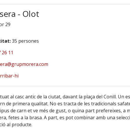
sera - Olot
or 29
itat:
35 persones
 26 11
sera@grupmorera.com
rribar-hi
uat al casc antic de la ciutat, davant la plaça del Conill. Un e
rn de primera qualitat. No es tracta de les tradicionals safa
 tipus de carn et ve més de gust, o quina part prefereixes, 
a, fetes a la brasa. A part, es pot combinar amb una selec
ció al producte.