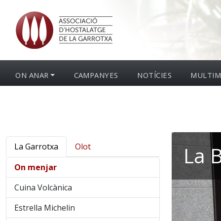
ON ANAR
CAMPANYES
NOTÍCIES
MULTIM
La Garrotxa
Olot
La B
On menjar
Cuina Volcànica
Estrella Michelin