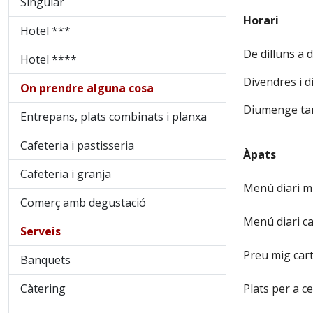
Singular
Horari
Hotel ***
De dilluns a d
Hotel ****
Divendres i d
On prendre alguna cosa
Diumenge tan
Entrepans, plats combinats i planxa
Cafeteria i pastisseria
Àpats
Cafeteria i granja
Menú diari mi
Comerç amb degustació
Menú diari c
Serveis
Preu mig car
Banquets
Càtering
Plats per a ce