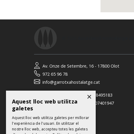
© 2026
Associació Hostalatge de
Av. Onze de Setembre, 16 - 17800 Olot
972 65 96 78
info@garrotxahostalatge.cat
×
David Coloma (gerent):
618495183
Aquest lloc web utilitza
Neus Giménez (tècnica):
607401947
galetes
Contacte
Aquest lloc web utilitza galetes per millorar
l'experiència de l'usuari. En utilitzar el
nostre lloc web, accepteu totes les galetes