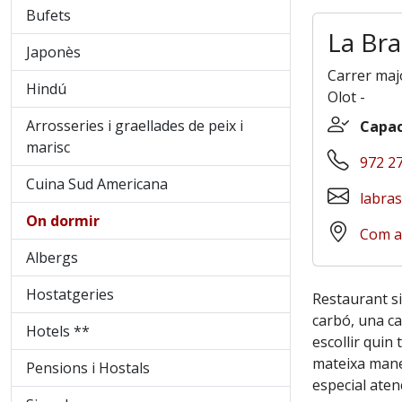
Bufets
La Bra
Japonès
Carrer maj
Hindú
Olot
-
Arrosseries i graellades de peix i
Capac
marisc
972 27
Cuina Sud Americana
labra
On dormir
Com a
Albergs
Hostatgeries
Restaurant sit
carbó, una ca
Hotels **
escollir quin
mateixa maner
Pensions i Hostals
especial aten