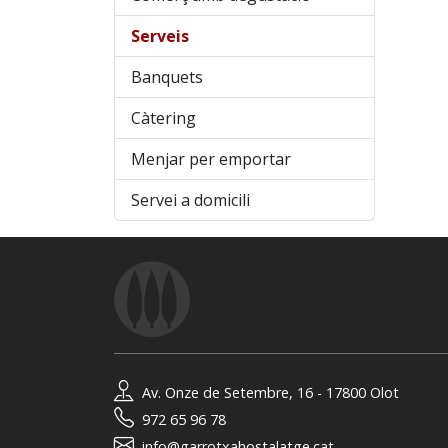
Serveis
Banquets
Càtering
Menjar per emportar
Servei a domicili
© 2026
Associació Hostalatge de
Av. Onze de Setembre, 16 - 17800 Olot
972 65 96 78
info@garrotxahostalatge.cat