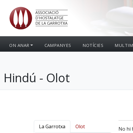
ON ANAR
CAMPANYES
NOTÍCIES
MULTIM
Hindú - Olot
La Garrotxa
Olot
No hi 