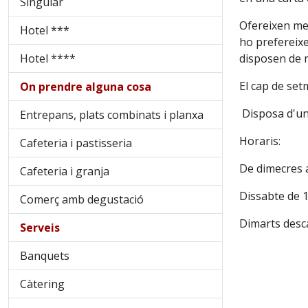
Singular
Ofereixen men
Hotel ***
ho prefereixe
Hotel ****
disposen de 
El cap de set
On prendre alguna cosa
Disposa d'una
Entrepans, plats combinats i planxa
Horaris:
Cafeteria i pastisseria
De dimecres a
Cafeteria i granja
Dissabte de 1
Comerç amb degustació
Dimarts desc
Serveis
Banquets
Càtering