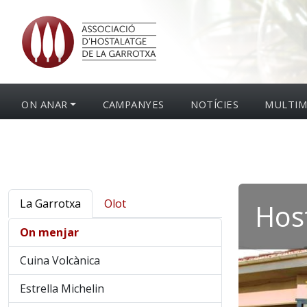
ON ANAR
CAMPANYES
NOTÍCIES
MULTIM
La Garrotxa
Olot
Host
On menjar
Cuina Volcànica
Estrella Michelin