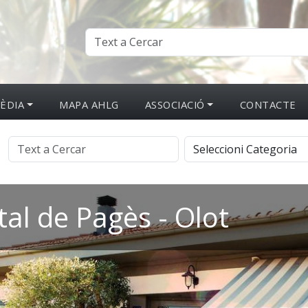
ÈDIA
MAPA AHLG
ASSOCIACIÓ
CONTACTE
al de Pagès - Olot