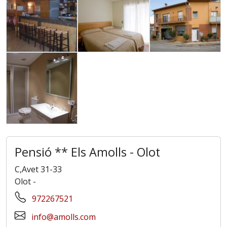
Pensió ** Els Amolls - Olot
C,Avet 31-33
Olot
-
972267521
info@amolls.com