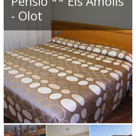
Pensió ** Els Amolls
- Olot