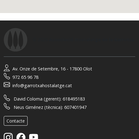
© 2026
Associació Hostalatge de la Garrotxa
Av. Onze de Setembre, 16 - 17800 Olot
972 65 96 78
info@garrotxahostalatge.cat
David Coloma (gerent):
618495183
Neus Giménez (tècnica):
607401947
Contacte