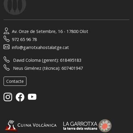
© 2026
Associació Hostalatge de la Garrotxa
Av. Onze de Setembre, 16 - 17800 Olot
972 65 96 78
info@garrotxahostalatge.cat
David Coloma (gerent):
618495183
Neus Giménez (tècnica):
607401947
Contacte