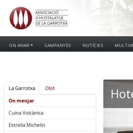
ON ANAR
CAMPANYES
NOTÍCIES
MULTIM
La Garrotxa
Olot
Hote
On menjar
Cuina Volcànica
Estrella Michelin