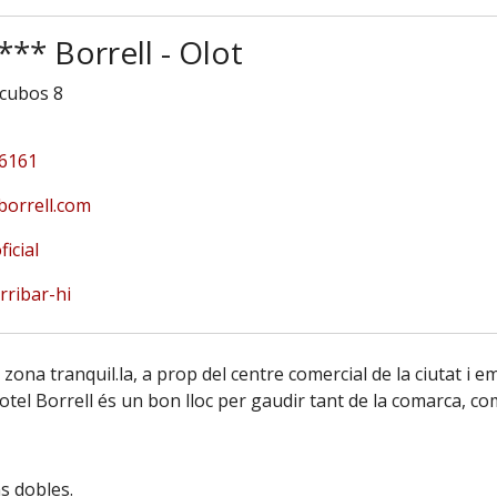
*** Borrell - Olot
cubos 8
6161
borrell.com
icial
rribar-hi
 zona tranquil.la, a prop del centre comercial de la ciutat i 
otel Borrell és un bon lloc per gaudir tant de la comarca, com
s dobles.