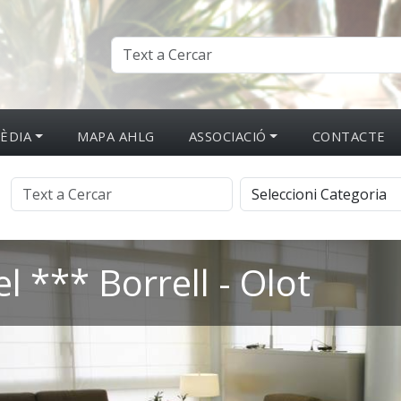
ÈDIA
MAPA AHLG
ASSOCIACIÓ
CONTACTE
l *** Borrell - Olot