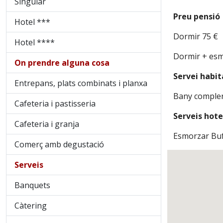
Singular
Preu pensió
Hotel ***
Dormir 75 €
Hotel ****
Dormir + esm
On prendre alguna cosa
Servei habit
Entrepans, plats combinats i planxa
Bany complert
Cafeteria i pastisseria
Serveis hote
Cafeteria i granja
Esmorzar Bufe
Comerç amb degustació
Serveis
Banquets
Càtering