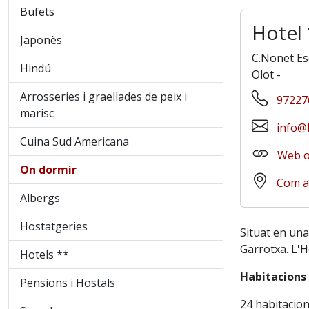
Bufets
Hotel 
Japonès
C.Nonet Es
Hindú
Olot
-
Arrosseries i graellades de peix i
97227
marisc
info@
Cuina Sud Americana
Web of
On dormir
Com a
Albergs
Hostatgeries
Situat en una
Garrotxa. L'H
Hotels **
Habitacions
Pensions i Hostals
24 habitacion