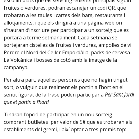
escullin plats que els seus ingredients principals siguin
fruites o verdures, podran escanejar un codi QR, que
trobaran a les taules i cartes dels bars, restaurants i
allotjaments, i que els dirigirà a una pàgina web on
s’hauran d’inscriure per participar a un sorteig que es
portarà a terme setmanalment. Cada setmana se
sortejaran cistelles de fruites i verdures, ampolles de vi
Perdre el Nord del Celler Empordàlia, packs de cervesa
La Volcànica i bosses de cotó amb la imatge de la
campanya.
Per altra part, aquelles persones que no hagin tingut
sort, o vulguin que realment els portin a l’hort en el
sentit figurat de la frase poden participar a
Per Sant Jordi
que et portin a l’hort!
Tindran l’opció de participar en un nou sorteig
comprant butlletes per valor de 5€ que es trobaran als
establiments del gremi, i així optar a tres premis top: