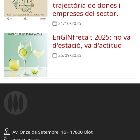
trajectòria de dones i
empreses del sector.
31/10/2025
EnGINfreca’t 2025: no va
d'estació, va d'actitud
25/09/2025
© 2026
Associació Hostalatge de la Garrotxa
Av. Onze de Setembre, 16 - 17800 Olot