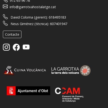
972 65 96 78
info@garrotxahostalatge.cat
David Coloma (gerent):
618495183
Neus Giménez (tècnica):
607401947
Contacte