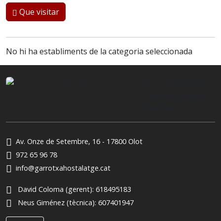
Que visitar
No hi ha establiments de la categoria seleccionada
© 2026
Associació
Hostalatge de la
Garrotxa
Av. Onze de Setembre, 16 - 17800 Olot
972 65 96 78
info@garrotxahostalatge.cat
David Coloma (gerent):
618495183
Neus Giménez (tècnica):
607401947