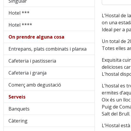
Singular
Hotel ***
L’Hostal de l
on una estada
Hotel ****
Ideal per a p
On prendre alguna cosa
Un total de 2
Totes elles a
Entrepans, plats combinats i planxa
Exquisita cuin
Cafeteria i pastisseria
delicioses ca
Cafeteria i granja
L’hostal disp
Comerç amb degustació
L’hostal es t
ermites d’aque
Serveis
Oix és un llo
Puig de Coman
Banquets
Salt del Brull.
Càtering
L’Hostal està 