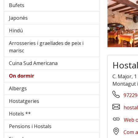
Bufets
Japonès
Hindú
Arrosseries i graellades de peix i
marisc
Hostal
Cuina Sud Americana
On dormir
C. Major, 1
Montagut i
Albergs
97229
Hostatgeries
hosta
Hotels **
Web of
Pensions i Hostals
Com a