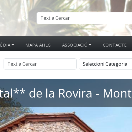
ÈDIA
MAPA AHLG
ASSOCIACIÓ
CONTACTE
al** de la Rovira - Mont