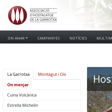
ON ANAR
CAMPANYES
NOTÍCIES
MULTIM
La Garrotxa
Montagut i Oix
Host
On menjar
Cuina Volcànica
Estrella Michelin