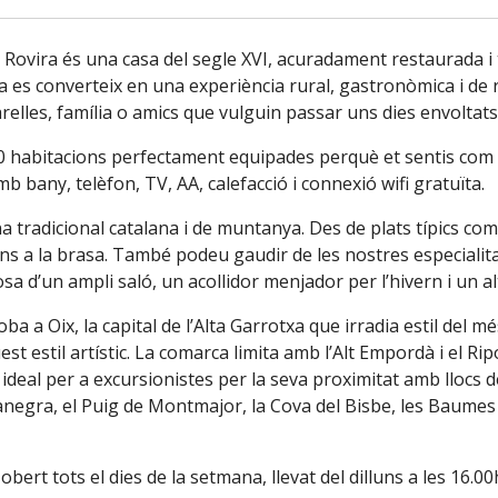
a Rovira és una casa del segle XVI, acuradament restaurada i
 es converteix en una experiència rural, gastronòmica i de r
arelles, família o amics que vulguin passar uns dies envolta
0 habitacions perfectament equipades perquè et sentis com a 
mb bany, telèfon, TV, AA, calefacció i connexió wifi gratuïta.
a tradicional catalana i de muntanya. Des de plats típics com l
rns a la brasa. També podeu gaudir de les nostres especialita
osa d’un ampli saló, un acollidor menjador per l’hivern i un a
roba a Oix, la capital de l’Alta Garrotxa que irradia estil del
st estil artístic. La comarca limita amb l’Alt Empordà i el Rip
c ideal per a excursionistes per la seva proximitat amb llocs 
egra, el Puig de Montmajor, la Cova del Bisbe, les Baumes 
obert tots el dies de la setmana, llevat del dilluns a les 16.00