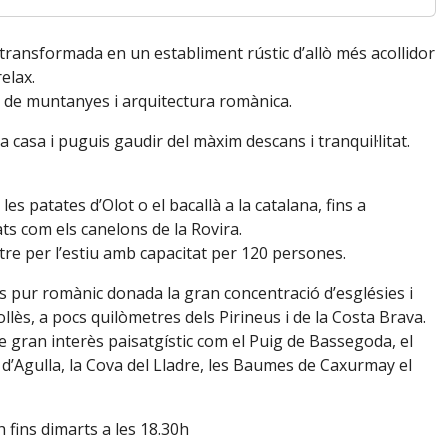
 transformada en un establiment rústic d’allò més acollidor
elax.
ts de muntanyes i arquitectura romànica.
casa i puguis gaudir del màxim descans i tranquil·litat.
es patates d’Olot o el bacallà a la catalana, fins a
ts com els canelons de la Rovira.
ltre per l’estiu amb capacitat per 120 persones.
 més pur romànic donada la gran concentració d’esglésies i
ollès, a pocs quilòmetres dels Pirineus i de la Costa Brava.
de gran interès paisatgístic com el Puig de Bassegoda, el
d’Agulla, la Cova del Lladre, les Baumes de Caxurmay el
h fins dimarts a les 18.30h