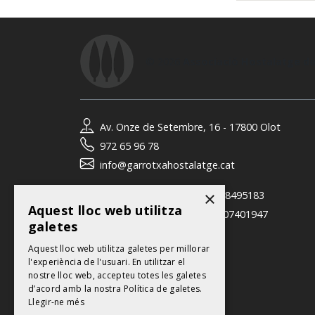
© 2026
Associació Hostalatge de
Av. Onze de Setembre, 16 - 17800 Olot
972 65 96 78
info@garrotxahostalatge.cat
×
David Coloma (gerent):
618495183
Aquest lloc web utilitza
Neus Giménez (tècnica):
607401947
galetes
Contacte
Aquest lloc web utilitza galetes per millorar
l'experiència de l'usuari. En utilitzar el
nostre lloc web, accepteu totes les galetes
d’acord amb la nostra Política de galetes.
Llegir-ne més