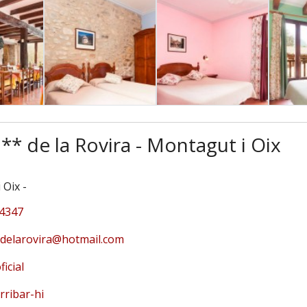
** de la Rovira - Montagut i Oix
 Oix
-
4347
ldelarovira@hotmail.com
icial
rribar-hi