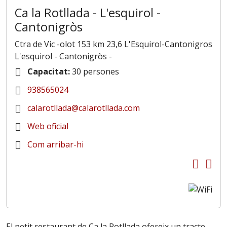
Ca la Rotllada - L'esquirol -
Cantonigròs
Ctra de Vic -olot 153 km 23,6 L'Esquirol-Cantonigros
L'esquirol - Cantonigròs
-
Capacitat:
30 persones
938565024
calarotllada@calarotllada.com
Web oficial
Com arribar-hi
El petit restaurant de Ca la Rotllada ofereix un tracte