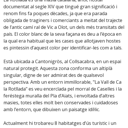
documentat al segle XIV que tingué gran significació i
renom fins fa poques dècades, ja que era parada
obligada de traginers i comerciants a meitat del trajecte
de l’antic camí ral de Vic a Olot, un dels més transitats del
país. El color blanc de la seva façana es deu a l’època en
la qual era habitual que les cases que allotjaven hostes
es pintessin d’aquest color per identificar-les com a tals.
Està ubicada a Cantonigròs, al Collsacabra, en un espai
natural protegit. Aquesta zona conforma un altiplà
singular, digne de ser admirat des de qualsevol
perspectiva. Amb un entorn immillorable, "La Vall de Ca
la Rotllada" es veu encerclada pel morral de Caselles i la
feréstega muralla del Pla d’Aiats, i envoltada d’altres
masies, totes elles molt ben conservades i cuidadoses
amb l’entorn, que dibuixen un paisatge idíl·lic.
Actualment hi trobareu 8 habitatges d’ús turístic i un