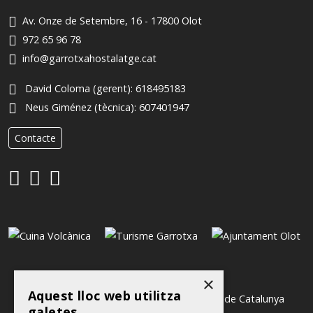
Av. Onze de Setembre, 16 - 17800 Olot
972 65 96 78
info@garrotxahostalatge.cat
David Coloma (gerent):
618495183
Neus Giménez (tècnica):
607401947
Contacte
×
Aquest lloc web utilitza
galetes