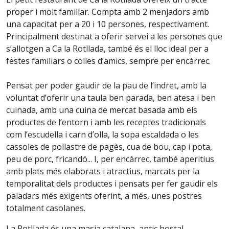
proper i molt familiar. Compta amb 2 menjadors amb
una capacitat per a 20 i 10 persones, respectivament.
Principalment destinat a oferir servei a les persones que
s’allotgen a Ca la Rotllada, també és el lloc ideal per a
festes familiars o colles d’amics, sempre per encàrrec.
Pensat per poder gaudir de la pau de l’indret, amb la
voluntat d’oferir una taula ben parada, ben atesa i ben
cuinada, amb una cuina de mercat basada amb els
productes de l’entorn i amb les receptes tradicionals
com l’escudella i carn d’olla, la sopa escaldada o les
cassoles de pollastre de pagès, cua de bou, cap i pota,
peu de porc, fricandó... I, per encàrrec, també aperitius
amb plats més elaborats i atractius, marcats per la
temporalitat dels productes i pensats per fer gaudir els
paladars més exigents oferint, a més, unes postres
totalment casolanes.
La Rotllada és una masia catalana, antic hostal