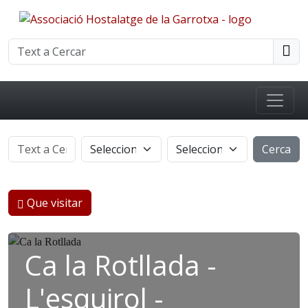
Cerca
Que visitar
Ca la Rotllada -
L'esquirol -