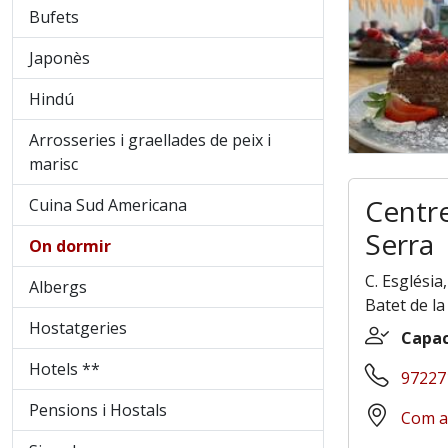
Bufets
Japonès
Hindú
Arrosseries i graellades de peix i
marisc
Centre
Cuina Sud Americana
Serra
On dormir
C. Església
Albergs
Batet de la
Hostatgeries
Capac
Hotels **
97227
Pensions i Hostals
Com a