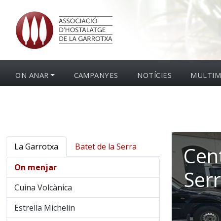
ON ANAR
CAMPANYES
NOTÍCIES
MULTIM
La Garrotxa
Batet de la Serra
Cent
On menjar
Ser
Cuina Volcànica
Estrella Michelin