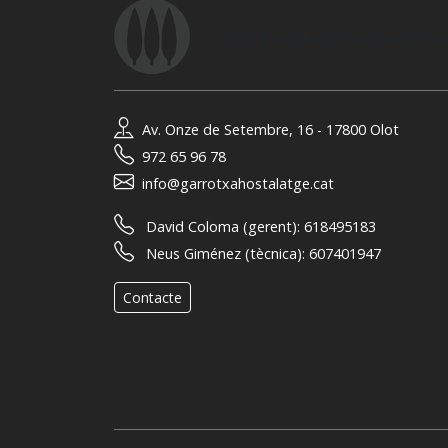
© 2026
Associació Hostalatge de
Av. Onze de Setembre, 16 - 17800 Olot
972 65 96 78
info@garrotxahostalatge.cat
David Coloma (gerent):
618495183
Neus Giménez (tècnica):
607401947
Contacte