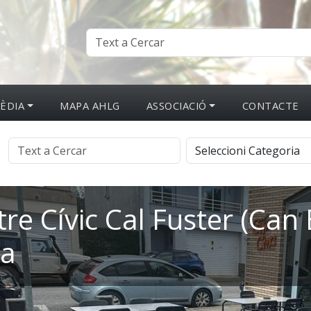
ÈDIA
MAPA AHLG
ASSOCIACIÓ
CONTACTE
re Cívic Cal Fuster (Can 
ra