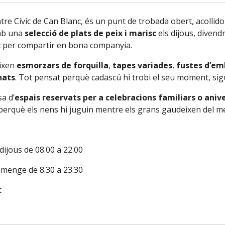
ntre Cívic de Can Blanc, és un punt de trobada obert, acollido
mb una
selecció de plats de peix i marisc
els dijous, divendr
c
per compartir en bona companyia.
ixen
esmorzars de forquilla
,
tapes variades
,
fustes d’em
nats
. Tot pensat perquè cadascú hi trobi el seu moment, sig
sa d’
espais reservats per a celebracions familiars o anive
l perquè els nens hi juguin mentre els grans gaudeixen del men
dijous de 08.00 a 22.00
umenge de 8.30 a 23.30
t