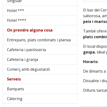
Singular
El bar del Ce
Hotel ***
saborosa, a
Hotel ****
peix i maris
On prendre alguna cosa
També ofere
plats combi
Entrepans, plats combinats i planxa
El local dispo
Cafeteria i pastisseria
gespa
, idea
Cafeteria i granja
Horaris:
Comerç amb degustació
De dimarts a 
Serveis
Dissabte i di
Banquets
Dilluns tanca
Càtering